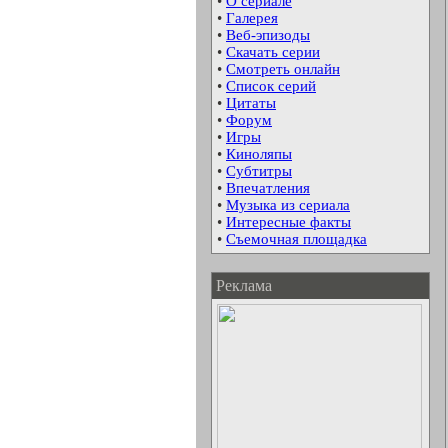
•
О сериале
•
Галерея
•
Веб-эпизоды
•
Скачать серии
•
Смотреть онлайн
•
Список серий
•
Цитаты
•
Форум
•
Игры
•
Киноляпы
•
Субтитры
•
Впечатления
•
Музыка из сериала
•
Интересные факты
•
Съемочная площадка
Реклама