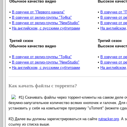
Обычное качество видео
Высокое качес
•
В озвучке от "Первого канала"
•
В озвучке от "
•
В озвучке от релиз-группы "To4ka"
•
В озвучке от р
•
В озвучке от релиз-группы "NewStudio"
•
В озвучке от р
•
На английском, с русскими субтитрами
•
На английском,
Третий сезон
Третий сезон
Обычное качество видео
Высокое качес
•
В озвучке от релиз-группы "To4ka"
•
В озвучке от р
•
В озвучке от релиз-группы "NewStudio"
•
В озвучке от р
•
На английском, с русскими субтитрами
•
На английском,
Как качать файлы с торрента?
#1) Скачивать файлы через торрент-клиенты на самом деле о
безумно-запугательное количество всяких кнопочек и галочек. Для 
установить у себя на компьютере программу "uTorrent" (можете сд
#2) Далее вы должны зарегистрироваться на сайте
rutracker.org
. А 
ссылку из списка выше.