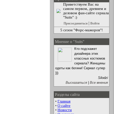
Приветствуем Вас на
самом первом, древнем и
деловом фан-сайте сериала
"Suits" :)
|
Присоединиться
Войти
5 сезон "Форс-мажоров"!
Мнение о "Suits"
Кто подскажет
дизайнера этих
классных костюмов
сериала? Женщины
одеты как богини! Сериал супер
)))
Silodzi
Высказаться
|
Все мнения
Разделы сайта
•
Главная
•
О сайте
•
Новости