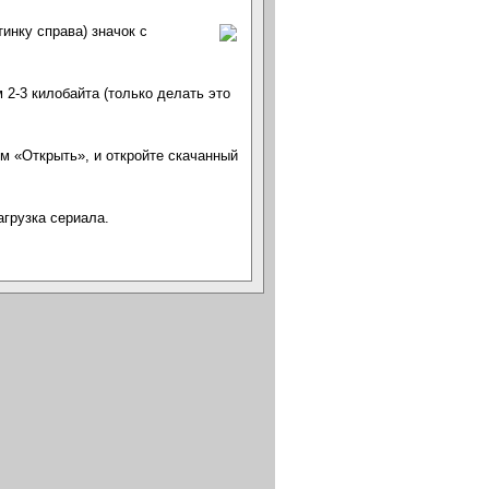
тинку справа) значок с
 2-3 килобайта (только делать это
ем «Открыть», и откройте скачанный
агрузка сериала.