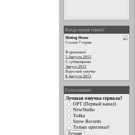
Когда новая серия?
Hitting Home
5 сезон 7 серия
В оригинале
5 Августа 2015
С субтитрами
Август 2015
В русской озвучке
8 Августа 2015
Голосование
Лучшая озвучка сериала?
ОРТ (Первый канал)
NewStudio
To4ka
Snow Records
Только оригинал!