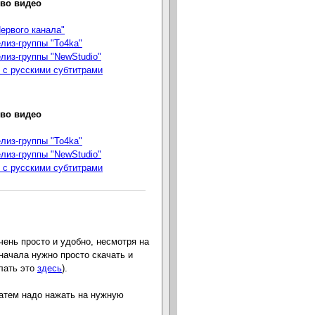
тво видео
Первого канала"
елиз-группы "To4ka"
елиз-группы "NewStudio"
 с русскими субтитрами
тво видео
елиз-группы "To4ka"
елиз-группы "NewStudio"
 с русскими субтитрами
чень просто и удобно, несмотря на
начала нужно просто скачать и
елать это
здесь
).
затем надо нажать на нужную