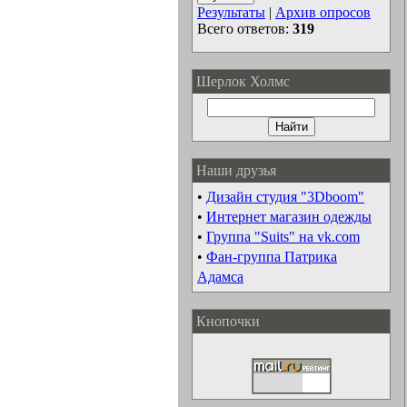
Результаты
|
Архив опросов
Всего ответов:
319
Шерлок Холмс
Наши друзья
•
Дизайн студия "3Dboom"
•
Интернет магазин одежды
•
Группа "Suits" на vk.com
•
Фан-группа Патрика
Адамса
Кнопочки